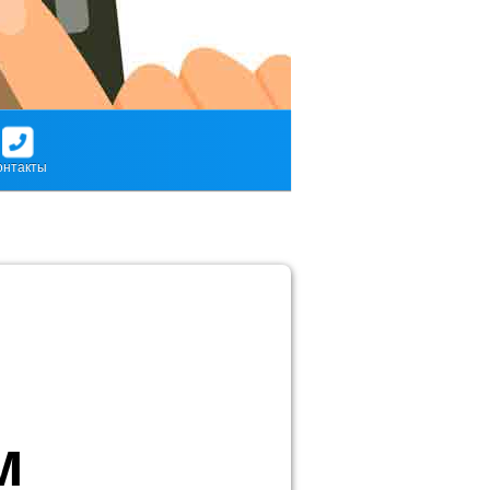
онтакты
м