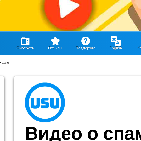
Смотреть
Отзывы
Поддержка
English
К
писем
Видео о спа