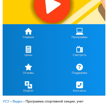
Главная
Программы
Цены
Смотреть
Отзывы
Поддержка
English
Контакты
УСУ
›
Видео
›
Программа спортивной секции, учет