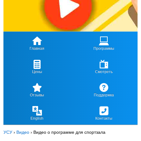
Главная
Программы
Цены
Смотреть
Отзывы
Поддержка
English
Контакты
УСУ
›
Видео
›
Видео о программе для спортзала