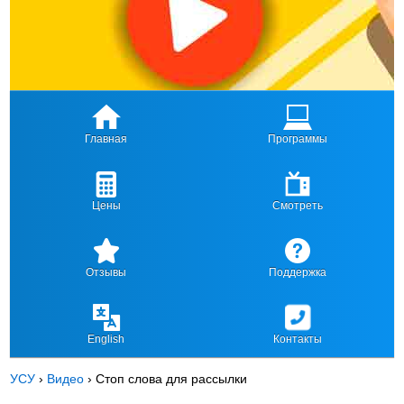
Главная
Программы
Цены
Смотреть
Отзывы
Поддержка
English
Контакты
УСУ
›
Видео
›
Стоп слова для рассылки