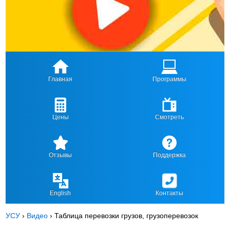
Главная
Программы
Цены
Смотреть
Отзывы
Поддержка
English
Контакты
УСУ
›
Видео
›
Таблица перевозки грузов, грузоперевозок