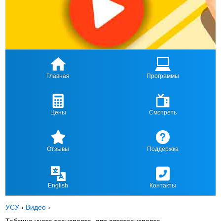
Главная
Программы
Цены
Смотреть
Отзывы
Поддержка
English
Контакты
УСУ
›
Видео
›