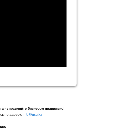
та - управляйте бизнесом правильно!
сь по адресу:
info@usu.kz
ние: