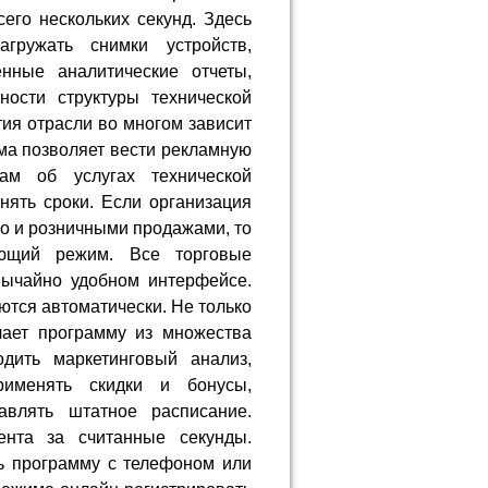
его нескольких секунд. Здесь
гружать снимки устройств,
нные аналитические отчеты,
ости структуры технической
тия отрасли во многом зависит
мма позволяет вести рекламную
там об услугах технической
нять сроки. Если организация
но и розничными продажами, то
ующий режим. Все торговые
вычайно удобном интерфейсе.
тся автоматически. Не только
чает программу из множества
дить маркетинговый анализ,
рименять скидки и бонусы,
авлять штатное расписание.
ента за считанные секунды.
ь программу с телефоном или