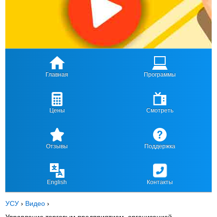
Главная
Программы
Цены
Смотреть
Отзывы
Поддержка
English
Контакты
УСУ
›
Видео
›