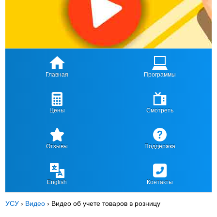
Главная
Программы
Цены
Смотреть
Отзывы
Поддержка
English
Контакты
УСУ
›
Видео
›
Видео об учете товаров в розницу