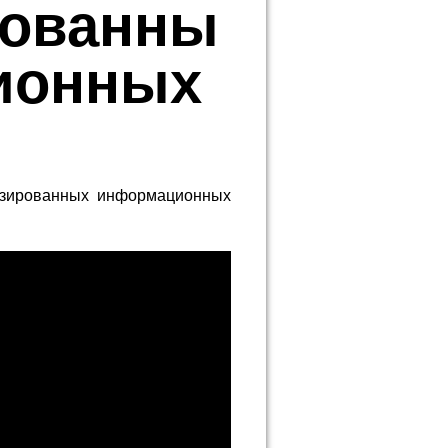
рованны
ионных
изированных информационных