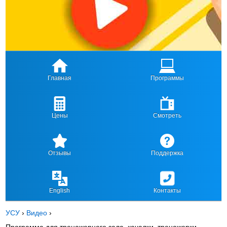
Главная
Программы
Цены
Смотреть
Отзывы
Поддержка
English
Контакты
УСУ
›
Видео
›