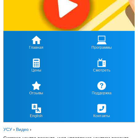
Главная
Программы
Цены
Смотреть
Отзывы
Поддержка
English
Контакты
УСУ
›
Видео
›