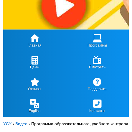
Главная
Программы
Цены
Смотреть
Отзывы
Поддержка
English
Контакты
УСУ
›
Видео
›
Программа образовательного, учебного контроля