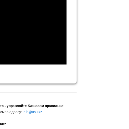
та - управляйте бизнесом правильно!
сь по адресу:
info@usu.kz
ние: