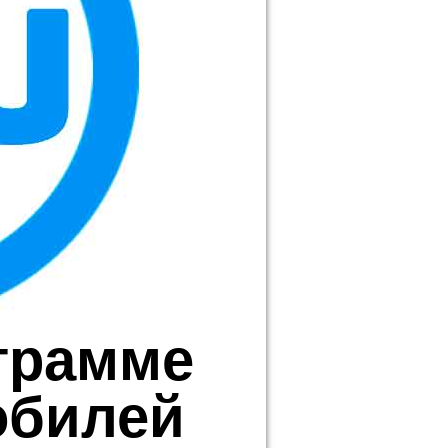
грамме
обилей