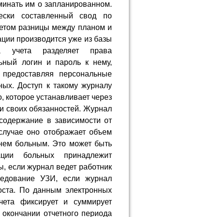
оминать им о запланированном.
чески составленный свод по
четом разницы между планом и
ации производится уже из базы
ма учета разделяет права
ьный логин и пароль к нему,
 предоставляя персональные
ых. Доступ к такому журналу
о, которое устанавливает через
и своих обязанностей. Журнал
содержание в зависимости от
случае оно отображает объем
нем больным. Это может быть
ации больных принадлежит
ы, если журнал ведет работник
ледование УЗИ, если журнал
оста. По данным электронных
чета фиксирует и суммирует
 окончании отчетного периода