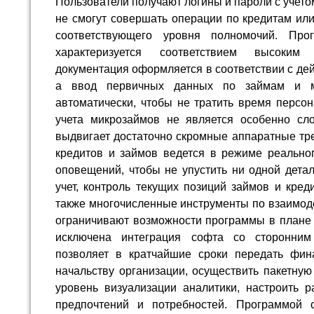
Пользователи получают логины и пароли с учет
не смогут совершать операции по кредитам ил
соответствующего уровня полномочий. Про
характеризуется соответствием высоким
документация оформляется в соответствии с де
а ввод первичных данных по займам и ми
автоматически, чтобы не тратить время персо
учета микрозаймов не является особенно сл
выдвигает достаточно скромные аппаратные тр
кредитов и займов ведется в режиме реальног
оповещений, чтобы не упустить ни одной дета
учет, контроль текущих позиций займов и кред
также многочисленные инструменты по взаимоде
ограничивают возможности программы в плане
исключена интеграция софта со сторонним
позволяет в кратчайшие сроки передать фин
начальству организации, осуществить пакетную
уровень визуализации аналитики, настроить р
предпочтений и потребностей. Программой с