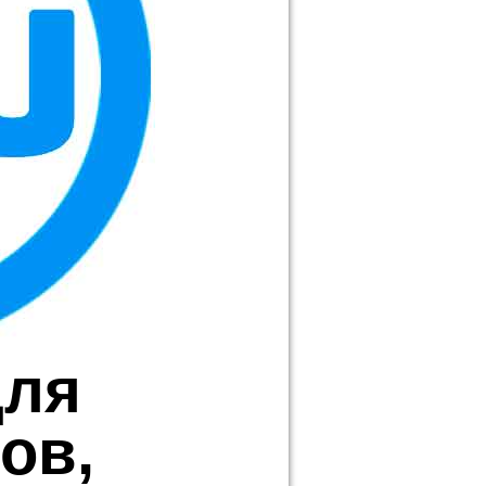
для
ов,