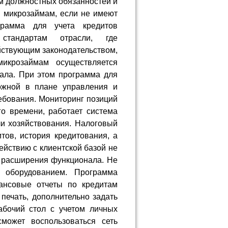
ом должностных обязанностей и
и микрозаймам, если не имеют
грамма для учета кредитов
 стандартам отрасли, где
йствующим законодательством,
крозаймам осуществляется
нала. При этом программа для
ожной в плане управления и
ебования. Мониторинг позиций
о времени, работает система
ли хозяйствования. Налоговый
итов, история кредитования, а
йствию с клиентской базой не
 расширения функционала. Не
 оборудованием. Программа
ансовые отчеты по кредитам
 печать, дополнительно задать
абочий стол с учетом личных
может воспользоваться сеть