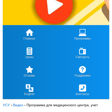
Главная
Программы
Цены
Смотреть
Отзывы
Поддержка
English
Контакты
УСУ
›
Видео
›
Программа для медицинского центра, учет