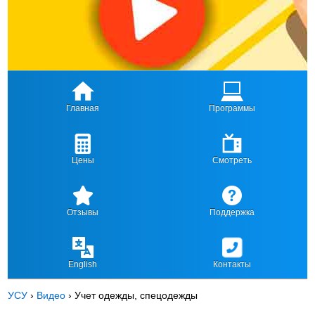
Главная
Программы
Цены
Смотреть
Отзывы
Поддержка
English
Контакты
УСУ
›
Видео
›
Учет одежды, спецодежды