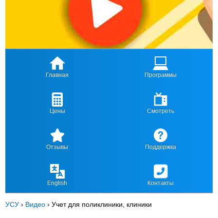
Главная
Программы
Цены
Смотреть
Отзывы
Поддержка
English
Контакты
УСУ
›
Видео
›
Учет для поликлиники, клиники