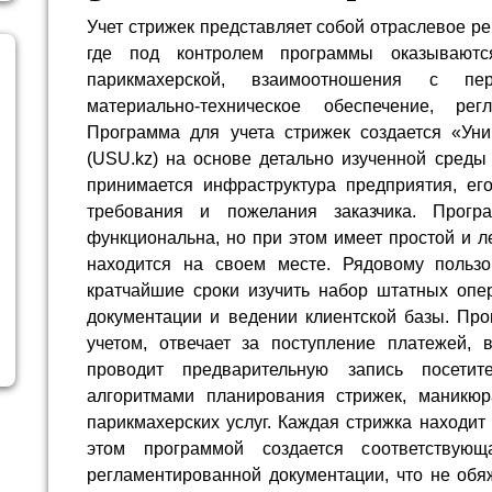
Учет стрижек представляет собой отраслевое р
где под контролем программы оказываютс
парикмахерской, взаимоотношения с пе
материально-техническое обеспечение, регл
Программа для учета стрижек создается «Ун
(USU.kz) на основе детально изученной среды 
принимается инфраструктура предприятия, его
требования и пожелания заказчика. Прогр
функциональна, но при этом имеет простой и л
находится на своем месте. Рядовому пользо
кратчайшие сроки изучить набор штатных опер
документации и ведении клиентской базы. Про
учетом, отвечает за поступление платежей, 
проводит предварительную запись посети
алгоритмами планирования стрижек, маникюр
парикмахерских услуг. Каждая стрижка находит
этом программой создается соответствую
регламентированной документации, что не обя