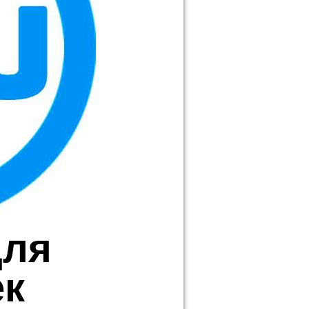
для
ек