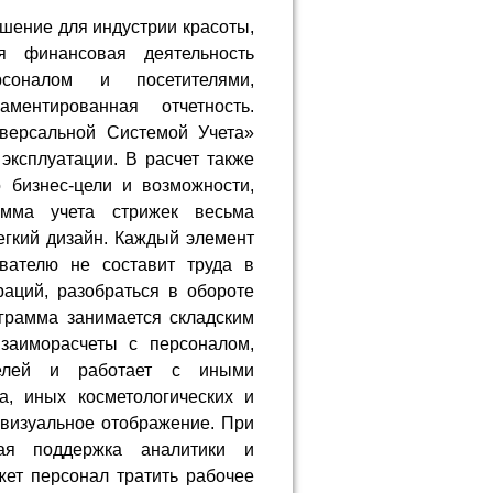
ешение для индустрии красоты,
я финансовая деятельность
рсоналом и посетителями,
аментированная отчетность.
иверсальной Системой Учета»
эксплуатации. В расчет также
 бизнес-цели и возможности,
амма учета стрижек весьма
егкий дизайн. Каждый элемент
вателю не составит труда в
аций, разобраться в обороте
грамма занимается складским
взаиморасчеты с персоналом,
телей и работает с иными
а, иных косметологических и
 визуальное отображение. При
щая поддержка аналитики и
жет персонал тратить рабочее