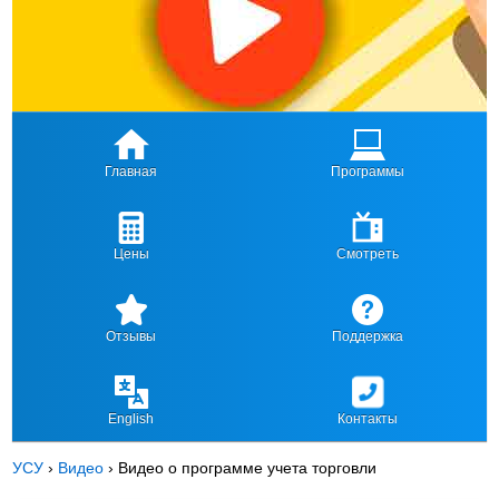
Главная
Программы
Цены
Смотреть
Отзывы
Поддержка
English
Контакты
УСУ
›
Видео
›
Видео о программе учета торговли