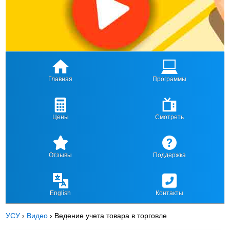
Главная
Программы
Цены
Смотреть
Отзывы
Поддержка
English
Контакты
УСУ
›
Видео
›
Ведение учета товара в торговле