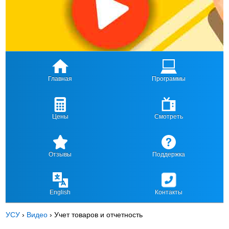
Главная
Программы
Цены
Смотреть
Отзывы
Поддержка
English
Контакты
УСУ
›
Видео
›
Учет товаров и отчетность