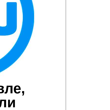
вле,
ли