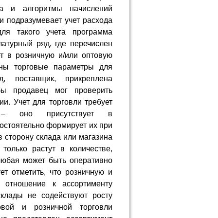
та и алгоритмы начислений
ли подразумевает учет расхода
для такого учета программа
латурный ряд, где перечислен
ет в розничную и/или оптовую
ены торговые параметры для
, поставщик, прикреплена
бы продавец мог проверить
и. Учет для торговли требует
х – оно присутствует в
мостоятельно формирует их при
в сторону склада или магазина
только растут в количестве,
любая может быть оперативно
ет отметить, что розничную и
е отношение к ассортименту
склады не содействуют росту
овой и розничной торговли