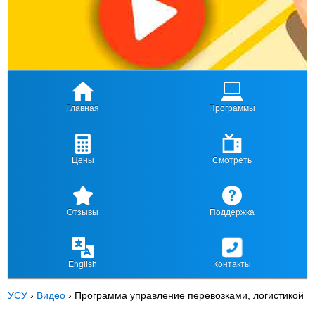
Главная
Программы
Цены
Смотреть
Отзывы
Поддержка
English
Контакты
УСУ
›
Видео
›
Программа управление перевозками, логистикой