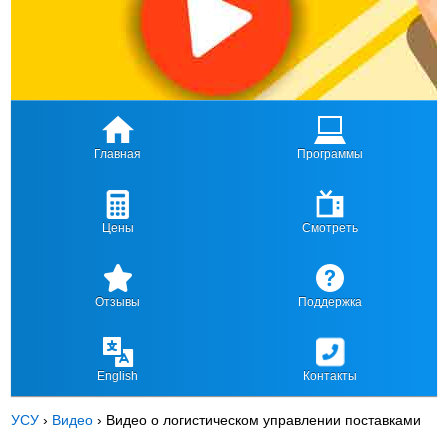
Главная
Программы
Цены
Смотреть
Отзывы
Поддержка
English
Контакты
УСУ
›
Видео
›
Видео о логистическом управлении поставками