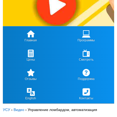
Главная
Программы
Цены
Смотреть
Отзывы
Поддержка
English
Контакты
УСУ
›
Видео
›
Управление ломбардом, автоматизация