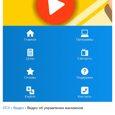
Главная
Программы
Цены
Смотреть
Отзывы
Поддержка
English
Контакты
УСУ
›
Видео
›
Видео об управлении магазином