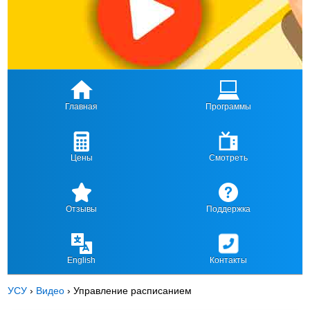
Главная
Программы
Цены
Смотреть
Отзывы
Поддержка
English
Контакты
УСУ
›
Видео
›
Управление расписанием