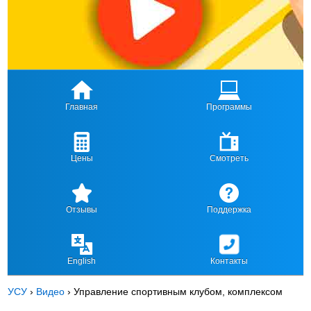
Главная
Программы
Цены
Смотреть
Отзывы
Поддержка
English
Контакты
УСУ
›
Видео
›
Управление спортивным клубом, комплексом