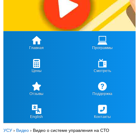
Главная
Программы
Цены
Смотреть
Отзывы
Поддержка
English
Контакты
УСУ
›
Видео
›
Видео о системе управления на СТО