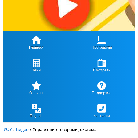
Главная
Программы
Цены
Смотреть
Отзывы
Поддержка
English
Контакты
УСУ
›
Видео
›
Управление товарами, система