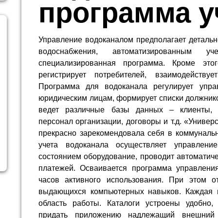
программа у
Управление водоканалом предполагает детальн
водоснабжения, автоматизированным уч
специализированная программа. Кроме это
регистрирует потребителей, взаимодейств
Программа для водоканала регулирует упр
юридическим лицам, формирует списки должнико
ведет различные базы данных – клиенты, 
персонал организации, договоры и т.д. «Униве
прекрасно зарекомендовала себя в коммунальн
учета водоканала осуществляет управлени
состоянием оборудование, проводит автоматич
платежей. Осваивается программа управлени
часов активного использования. При этом о
выдающихся компьютерных навыков. Каждая п
область работы. Каталоги устроены удобно,
придать приложению надлежащий внешний 