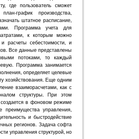
ту, где пользователь сможет
план-график производства,
значать штатное расписание,
сами. Программа учета для
затратами, к которым можно
 и расчеты себестоимости, и
ков. Все данные представлены
совыми потоками, то каждый
чевую. Программа занимается
полнения, определяет целевые
ету хозяйствования. Еще одним
ение взаиморасчетами, как с
оналом структуры. При этом
 создается в фоновом режиме
ые преимущества управления,
ительность и быстродействие
ичных регионов. Задача софта
сти управления структурой, но