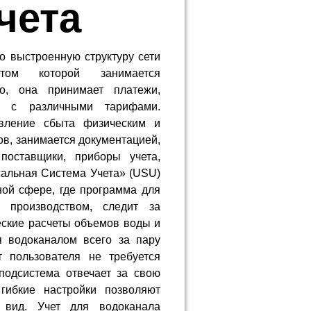
чета
о выстроенную структуру сети
етом которой занимается
го, она принимает платежи,
ует с различными тарифами.
авление сбыта физическим и
в, занимается документацией,
поставщики, приборы учета,
рсальная Система Учета» (USU)
ой сфере, где программа для
е производством, следит за
еские расчеты объемов воды и
я водоканалом всего за пару
т пользователя не требуется
одсистема отвечает за свою
 гибкие настройки позволяют
вид. Учет для водоканала