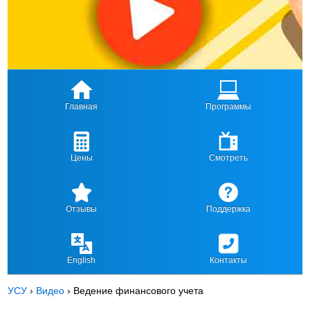
Главная
Программы
Цены
Смотреть
Отзывы
Поддержка
English
Контакты
УСУ
›
Видео
›
Ведение финансового учета