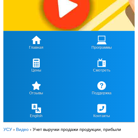
Главная
Программы
Цены
Смотреть
Отзывы
Поддержка
English
Контакты
УСУ
›
Видео
›
Учет выручки продажи продукции, прибыли