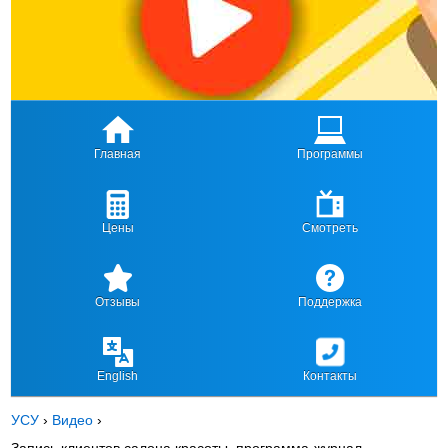
Главная
Программы
Цены
Смотреть
Отзывы
Поддержка
English
Контакты
УСУ
›
Видео
›