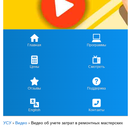
Главная
Программы
Цены
Смотреть
Отзывы
Поддержка
English
Контакты
УСУ
›
Видео
›
Видео об учете затрат в ремонтных мастерских