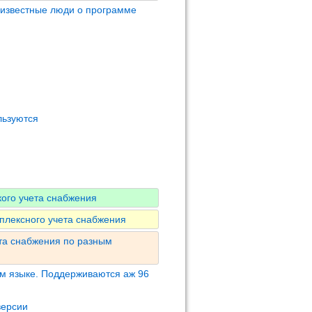
 известные люди о программе
льзуются
кого учета снабжения
плексного учета снабжения
та снабжения по разным
м языке. Поддерживаются аж 96
версии