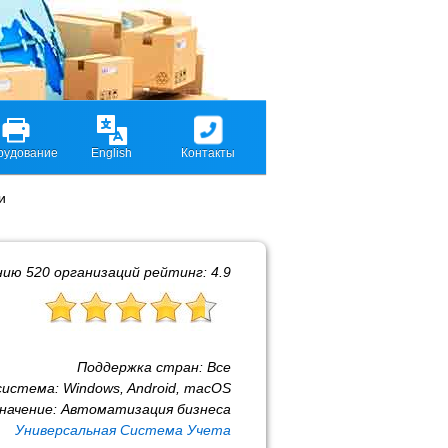
рудование
English
Контакты
и
нию
520
организаций рейтинг:
4.9
Поддержка стран:
Все
система:
Windows, Android, macOS
начение:
Автоматизация бизнеса
Универсальная Система Учета