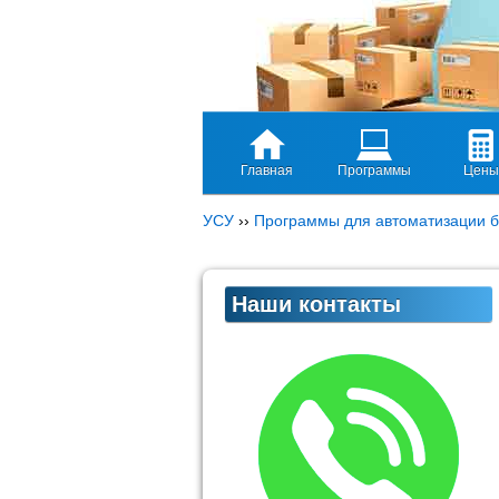
Главная
Программы
Цены
УСУ
››
Программы для автоматизации б
Наши контакты