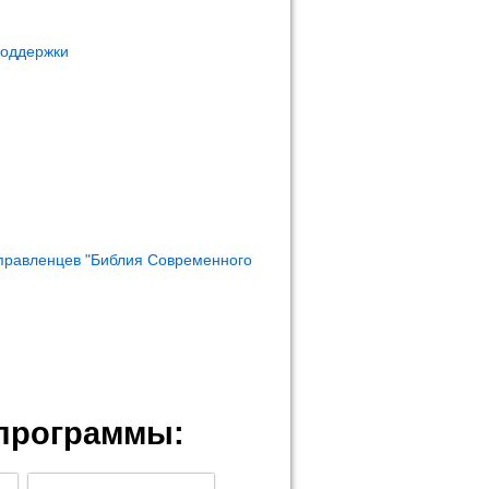
поддержки
правленцев "Библия Современного
программы: