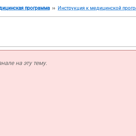
дицинская программа
››
Инструкция к медицинской прог
але на эту тему.