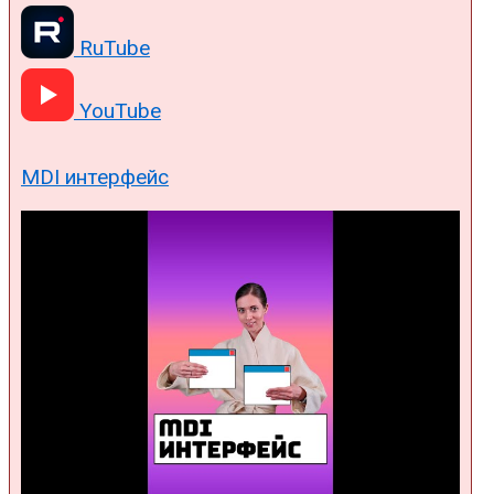
RuTube
YouTube
MDI интерфейс