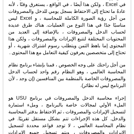
في Excel ، ولكن هذا أيضًا ، في الواقع ، يستغرق وقتًا ، لأنه
عادةً ما تحتاج إلى الاحتفاظ بسجل يومي للدخل والمصروفات
من أجل رؤية الصورة الكاملة للمحاسبة ، و Excel ليس
مناسبًا جدًا في هذا النوع من العمليات. هناك طرق عديدة
لحساب الدخل والمصروفات ، بالإضافة إلى العديد من
المحتويات المختلفة لتتبع الإيرادات والمصروفات ، ولكن هذا
المحتوى إما باهظ الثمن ويتطلب رسوم اشتراك شهرية ، أو
تحتاج إلى متخصصين يعرفون كيفية التعامل مع هذا المحتوى .
من أجل راحتك على وجه الخصوص ، قمنا بإنشاء برنامج نظام
المحاسبة العالمي ، وهو النظام رقم واحد لحساب الدخل
والمصروفات الخاصة بالمنظمة بين المنافسين (إن وجد ، لأن
البرنامج ليس له نظائر).
إجراء محاسبة الدخل والمصروفات في برنامج USU هو
الملء الأولي لمجالات خاصة بالبرنامج ، وملء استمارة
لتسجيل الإيرادات والمصروفات ، ثم الاحتفاظ بدفتر المحاسبة
والدخل. كل هذه الإجراءات تتم بشكل مستقل تقريبًا. في
نظام المحاسبة العالمي ، لا توجد قواعد محددة لتسجيل
الإيرادات والمصروفات ، ويتم تسجيل جميع الإيرادات