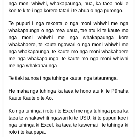
nga moni whiwhi, whakapaunga, hua, ka taea hoki e
koe te kite i nga korero tātari i te ahua o nga purongo.
Te pupuri i nga rekoata o nga moni whiwhi me nga
whakapaunga o nga mea uaua, tae atu ki te kaute mo
nga moni whiwhi me nga whakapaunga kore
whakahaere, te kaute ngawari o nga moni whiwhi me
nga whakapaunga, te kaute mo nga moni whakahaere
me nga whakapaunga, te kaute mo nga moni whiwhi
me nga whakapaunga.
Te tiaki aunoa i nga tuhinga kaute, nga tatauranga.
He maha nga tuhinga ka taea te hono atu ki te Pūnaha
Kaute Kaute o te Ao.
Ko nga tuhinga i roto i te Excel me nga tuhinga pepa ka
taea te whakawhiti ngawari ki te USU, ki te pupuri koe i
nga tuhinga ki Excel, ka taea te kawemai i te tuhinga ki
roto i te kaupapa.