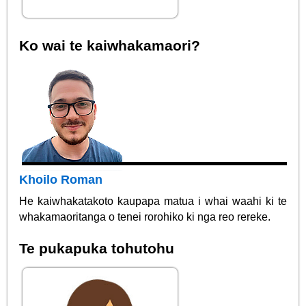
Ko wai te kaiwhakamaori?
Khoilo Roman
He kaiwhakatakoto kaupapa matua i whai waahi ki te
whakamaoritanga o tenei rorohiko ki nga reo rereke.
Te pukapuka tohutohu