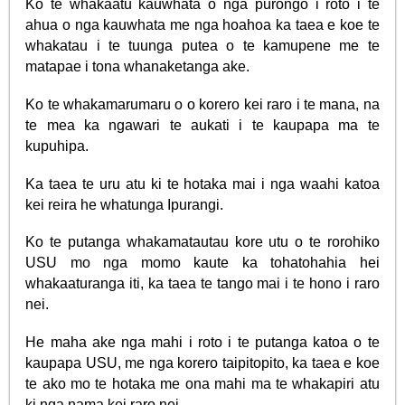
Ko te whakaatu kauwhata o nga purongo i roto i te
ahua o nga kauwhata me nga hoahoa ka taea e koe te
whakatau i te tuunga putea o te kamupene me te
matapae i tona whanaketanga ake.
Ko te whakamarumaru o o korero kei raro i te mana, na
te mea ka ngawari te aukati i te kaupapa ma te
kupuhipa.
Ka taea te uru atu ki te hotaka mai i nga waahi katoa
kei reira he whatunga Ipurangi.
Ko te putanga whakamatautau kore utu o te rorohiko
USU mo nga momo kaute ka tohatohahia hei
whakaaturanga iti, ka taea te tango mai i te hono i raro
nei.
He maha ake nga mahi i roto i te putanga katoa o te
kaupapa USU, me nga korero taipitopito, ka taea e koe
te ako mo te hotaka me ona mahi ma te whakapiri atu
ki nga nama kei raro nei.