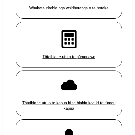
Whakatauritehia nga whirihoranga o te hotaka
Tātaihia te utu o te pūmanawa
Tātaihia te utu o te kapua ki te hiahia koe ki te tūmau
kapua