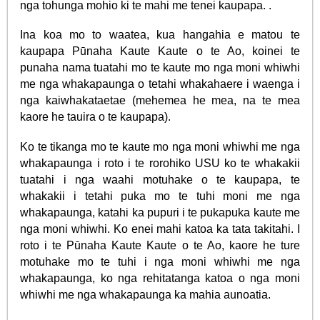
nga tohunga mohio ki te mahi me tenei kaupapa. .
Ina koa mo to waatea, kua hangahia e matou te
kaupapa Pūnaha Kaute Kaute o te Ao, koinei te
punaha nama tuatahi mo te kaute mo nga moni whiwhi
me nga whakapaunga o tetahi whakahaere i waenga i
nga kaiwhakataetae (mehemea he mea, na te mea
kaore he tauira o te kaupapa).
Ko te tikanga mo te kaute mo nga moni whiwhi me nga
whakapaunga i roto i te rorohiko USU ko te whakakii
tuatahi i nga waahi motuhake o te kaupapa, te
whakakii i tetahi puka mo te tuhi moni me nga
whakapaunga, katahi ka pupuri i te pukapuka kaute me
nga moni whiwhi. Ko enei mahi katoa ka tata takitahi. I
roto i te Pūnaha Kaute Kaute o te Ao, kaore he ture
motuhake mo te tuhi i nga moni whiwhi me nga
whakapaunga, ko nga rehitatanga katoa o nga moni
whiwhi me nga whakapaunga ka mahia aunoatia.