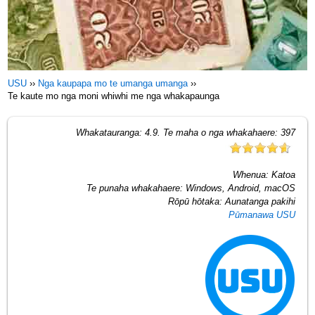
USU
››
Nga kaupapa mo te umanga umanga
››
Te kaute mo nga moni whiwhi me nga whakapaunga
Whakatauranga:
4.9
. Te maha o nga whakahaere:
397
Whenua:
Katoa
Te punaha whakahaere:
Windows, Android, macOS
Rōpū hōtaka:
Aunatanga pakihi
Pūmanawa USU