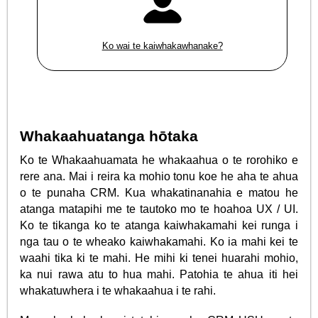
Ko wai te kaiwhakawhanake?
Whakaahuatanga hōtaka
Ko te Whakaahuamata he whakaahua o te rorohiko e
rere ana. Mai i reira ka mohio tonu koe he aha te ahua
o te punaha CRM. Kua whakatinanahia e matou he
atanga matapihi me te tautoko mo te hoahoa UX / UI.
Ko te tikanga ko te atanga kaiwhakamahi kei runga i
nga tau o te wheako kaiwhakamahi. Ko ia mahi kei te
waahi tika ki te mahi. He mihi ki tenei huarahi mohio,
ka nui rawa atu to hua mahi. Patohia te ahua iti hei
whakatuwhera i te whakaahua i te rahi.