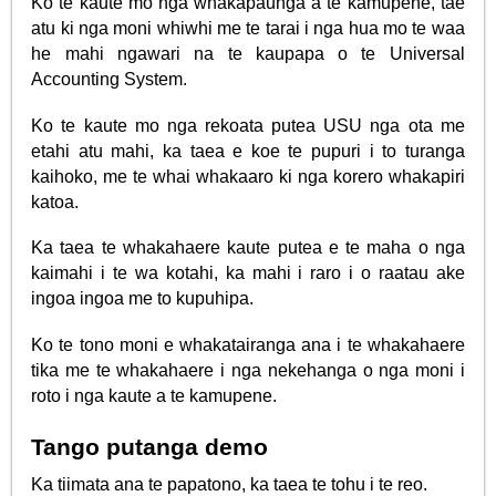
Ko te kaute mo nga whakapaunga a te kamupene, tae
atu ki nga moni whiwhi me te tarai i nga hua mo te waa
he mahi ngawari na te kaupapa o te Universal
Accounting System.
Ko te kaute mo nga rekoata putea USU nga ota me
etahi atu mahi, ka taea e koe te pupuri i to turanga
kaihoko, me te whai whakaaro ki nga korero whakapiri
katoa.
Ka taea te whakahaere kaute putea e te maha o nga
kaimahi i te wa kotahi, ka mahi i raro i o raatau ake
ingoa ingoa me to kupuhipa.
Ko te tono moni e whakatairanga ana i te whakahaere
tika me te whakahaere i nga nekehanga o nga moni i
roto i nga kaute a te kamupene.
Tango putanga demo
Ka tiimata ana te papatono, ka taea te tohu i te reo.