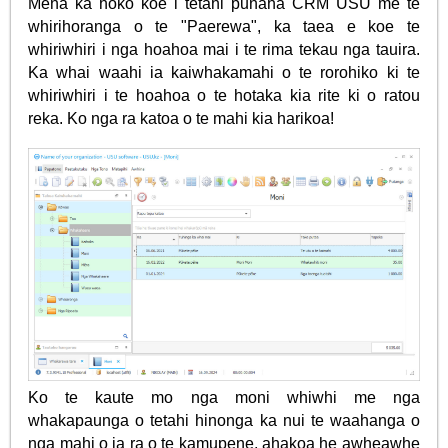
Mena ka hoko koe i tetahi punaha CRM USU me te
whirihoranga o te "Paerewa", ka taea e koe te
whiriwhiri i nga hoahoa mai i te rima tekau nga tauira.
Ka whai waahi ia kaiwhakamahi o te rorohiko ki te
whiriwhiri i te hoahoa o te hotaka kia rite ki o ratou
reka. Ko nga ra katoa o te mahi kia harikoa!
Ko te kaute mo nga moni whiwhi me nga
whakapaunga o tetahi hinonga ka nui te waahanga o
nga mahi o ia ra o te kamupene, ahakoa he awheawhe