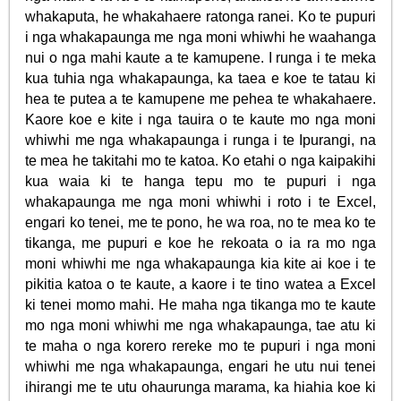
whakaputa, he whakahaere ratonga ranei. Ko te pupuri
i nga whakapaunga me nga moni whiwhi he waahanga
nui o nga mahi kaute a te kamupene. I runga i te meka
kua tuhia nga whakapaunga, ka taea e koe te tatau ki
hea te putea a te kamupene me pehea te whakahaere.
Kaore koe e kite i nga tauira o te kaute mo nga moni
whiwhi me nga whakapaunga i runga i te Ipurangi, na
te mea he takitahi mo te katoa. Ko etahi o nga kaipakihi
kua waia ki te hanga tepu mo te pupuri i nga
whakapaunga me nga moni whiwhi i roto i te Excel,
engari ko tenei, me te pono, he wa roa, no te mea ko te
tikanga, me pupuri e koe he rekoata o ia ra mo nga
moni whiwhi me nga whakapaunga kia kite ai koe i te
pikitia katoa o te kaute, a kaore i te tino watea a Excel
ki tenei momo mahi. He maha nga tikanga mo te kaute
mo nga moni whiwhi me nga whakapaunga, tae atu ki
te maha o nga korero rereke mo te pupuri i nga moni
whiwhi me nga whakapaunga, engari he utu nui tenei
ihirangi me te utu ohaurunga marama, ka hiahia koe ki