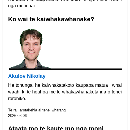
nga moni pai.
Ko wai te kaiwhakawhanake?
Akulov Nikolay
He tohunga, he kaiwhakatakoto kaupapa matua i whai
waahi ki te hoahoa me te whakawhanaketanga o tenei
rorohiko.
Te ra i arotakehia ai tenei wharangi:
2026-08-06
Ataata mo te kaute mo nga moni