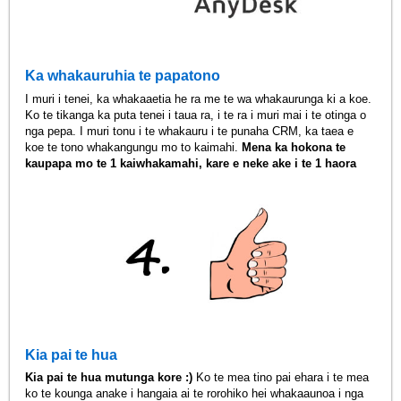
Ka whakauruhia te papatono
I muri i tenei, ka whakaaetia he ra me te wa whakaurunga ki a koe.
Ko te tikanga ka puta tenei i taua ra, i te ra i muri mai i te otinga o
nga pepa. I muri tonu i te whakauru i te punaha CRM, ka taea e
koe te tono whakangungu mo to kaimahi.
Mena ka hokona te
kaupapa mo te 1 kaiwhakamahi, kare e neke ake i te 1 haora
Kia pai te hua
Kia pai te hua mutunga kore :)
Ko te mea tino pai ehara i te mea
ko te kounga anake i hangaia ai te rorohiko hei whakaaunoa i nga