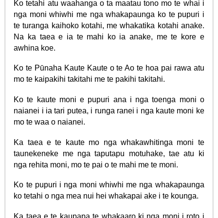
Ko tetahi atu waahanga o ta maatau tono mo te whai i
nga moni whiwhi me nga whakapaunga ko te pupuri i
te turanga kaihoko kotahi, me whakatika kotahi anake.
Na ka taea e ia te mahi ko ia anake, me te kore e
awhina koe.
Ko te Pūnaha Kaute Kaute o te Ao te hoa pai rawa atu
mo te kaipakihi takitahi me te pakihi takitahi.
Ko te kaute moni e pupuri ana i nga toenga moni o
naianei i ia tari putea, i runga ranei i nga kaute moni ke
mo te waa o naianei.
Ka taea e te kaute mo nga whakawhitinga moni te
taunekeneke me nga taputapu motuhake, tae atu ki
nga rehita moni, mo te pai o te mahi me te moni.
Ko te pupuri i nga moni whiwhi me nga whakapaunga
ko tetahi o nga mea nui hei whakapai ake i te kounga.
Ka taea e te kaupapa te whakaaro ki nga moni i roto i