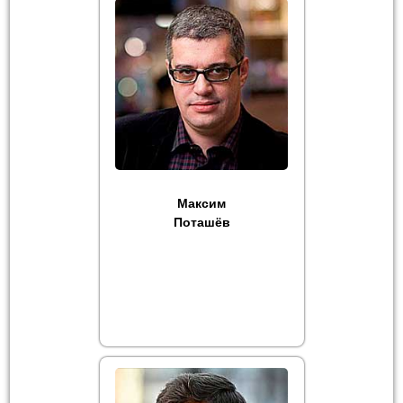
Максим
Поташёв