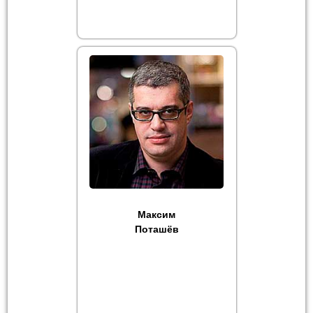
Максим
Поташёв