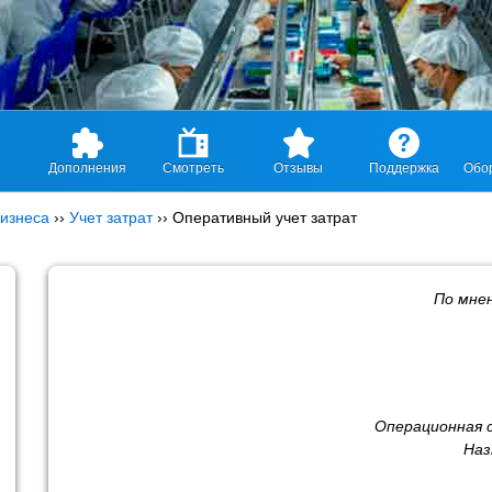
Дополнения
Смотреть
Отзывы
Поддержка
Обо
изнеса
››
Учет затрат
››
Оперативный учет затрат
По мне
Операционная 
Наз