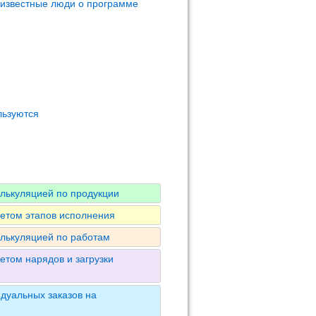
 известные люди о программе
льзуются
алькуляцией по продукции
четом этапов исполнения
алькуляцией по работам
етом нарядов и загрузки
дуальных заказов на