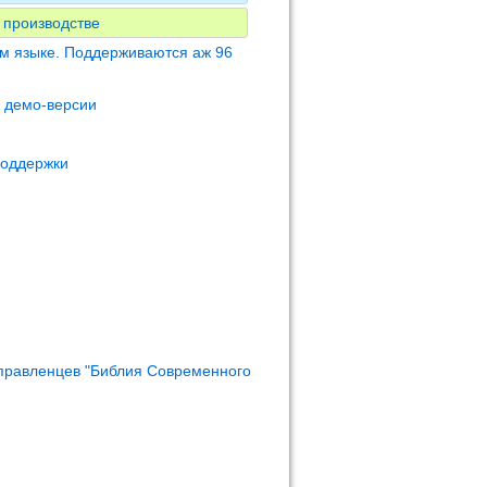
 производстве
м языке. Поддерживаются аж 96
м демо-версии
поддержки
правленцев "Библия Современного