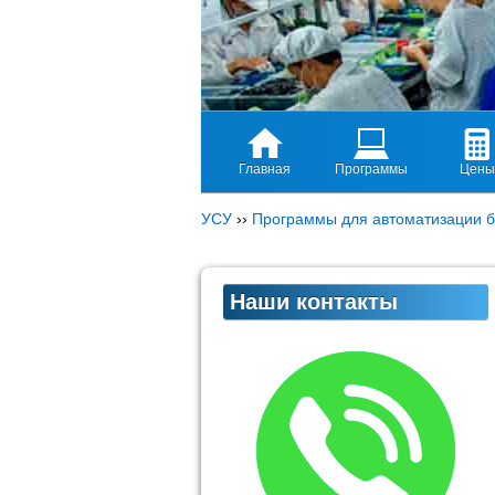
Главная
Программы
Цены
УСУ
››
Программы для автоматизации б
Наши контакты