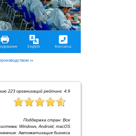
рудование
English
Контакты
производством
››
нию
223
организаций рейтинг:
4.9
Поддержка стран:
Все
система:
Windows, Android, macOS
начение:
Автоматизация бизнеса