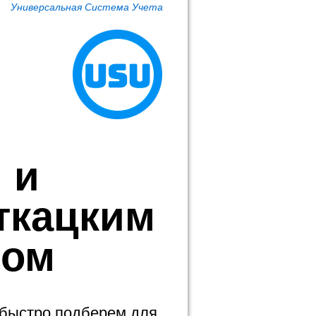
Универсальная Система Учета
 и
ткацким
вом
 быстро подберем для