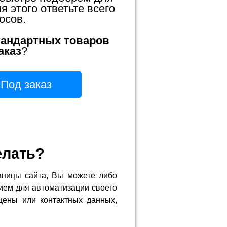
 этого ответьте всего
осов.
тандартных товаров
аказ
?
Под заказ
елать?
аницы сайта, Вы можете либо
ием для автоматизации своего
цены или контактных данных,