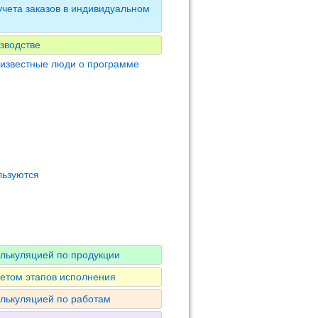
чета заказов в индивидуальном
зводстве
 известные люди о программе
льзуются
алькуляцией по продукции
четом этапов исполнения
алькуляцией по работам