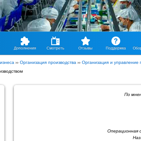
Дополнения
Смотреть
Отзывы
Поддержка
Обо
изнеса
››
Организация производства
››
Организация и управление 
изводством
По мне
Операционная 
Наз