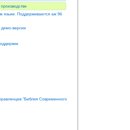
 производстве
м языке. Поддерживаются аж 96
м демо-версии
поддержки
правленцев "Библия Современного