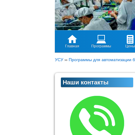
Главная
Программы
Цены
УСУ
››
Программы для автоматизации б
Наши контакты