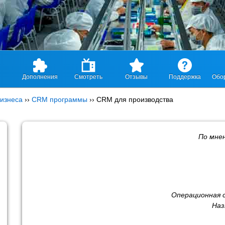
Дополнения
Смотреть
Отзывы
Поддержка
Обо
изнеса
››
CRM программы
››
CRM для производства
По мне
Операционная 
Наз