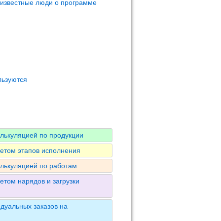
 известные люди о программе
льзуются
алькуляцией по продукции
четом этапов исполнения
алькуляцией по работам
етом нарядов и загрузки
дуальных заказов на