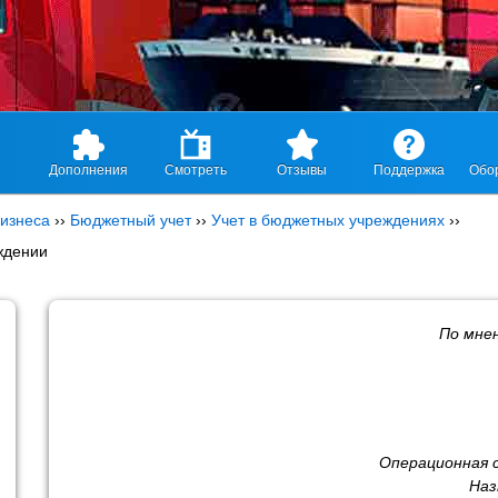
Дополнения
Смотреть
Отзывы
Поддержка
Обо
изнеса
››
Бюджетный учет
››
Учет в бюджетных учреждениях
››
ждении
По мне
Операционная 
Наз