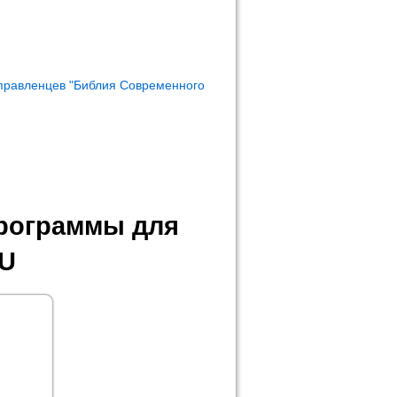
правленцев "Библия Современного
программы для
SU