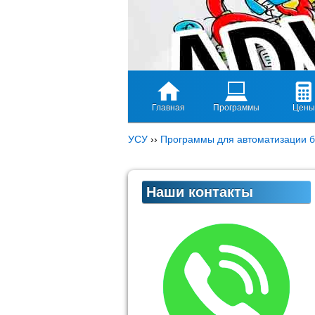
Главная
Программы
Цены
УСУ
››
Программы для автоматизации б
Наши контакты