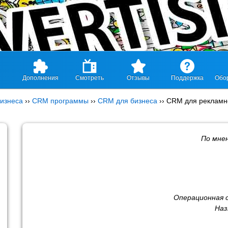
Дополнения
Смотреть
Отзывы
Поддержка
Обо
изнеса
››
CRM программы
››
CRM для бизнеса
››
CRM для рекламн
По мне
Операционная 
Наз