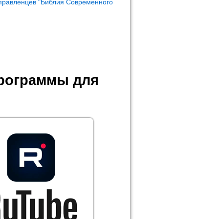
правленцев "Библия Современного
программы для