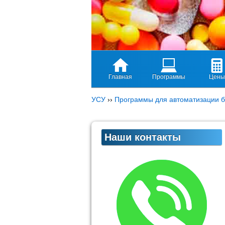
Главная
Программы
Цены
УСУ
››
Программы для автоматизации б
Наши контакты